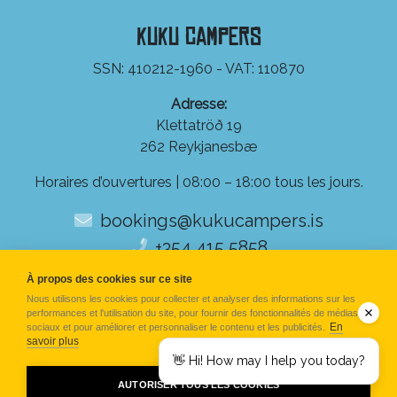
KuKu Campers
SSN: 410212-1960 - VAT: 110870
Adresse:
Klettatröð 19
262 Reykjanesbæ
Horaires d’ouvertures | 08:00 – 18:00 tous les jours.
bookings@kukucampers.is
+354 415 5858
À propos des cookies sur ce site
Nous utilisons les cookies pour collecter et analyser des informations sur les
performances et l'utilisation du site, pour fournir des fonctionnalités de médias
En
sociaux et pour améliorer et personnaliser le contenu et les publicités.
savoir plus
👋 Hi! How may I help you today?
AUTORISER TOUS LES COOKIES