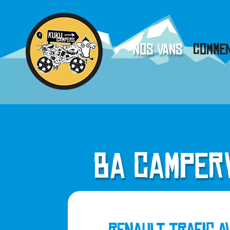
Nos vans
Commen
BA Campe