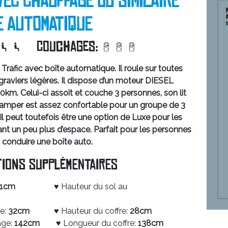
VEC CHAUFFAGE OU SIMILAIRE
E AUTOMATIQUE
Couchages:
rafic avec boîte automatique. Il roule sur toutes
raviers légères. Il dispose d’un moteur DIESEL
. Celui-ci assoit et couche 3 personnes, son lit
amper est assez confortable pour un groupe de 3
Il peut toutefois être une option de Luxe pour les
nt un peu plus d’espace. Parfait pour les personnes
 conduire une boîte auto.
ons supplémentaires
91cm
♥ Hauteur du sol au
e:
32cm
♥ Hauteur du coffre:
28cm
age:
142cm
♥ Longueur du coffre:
138cm