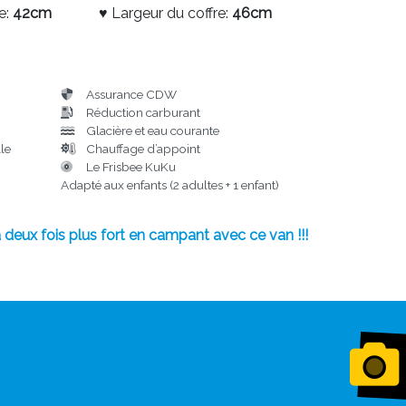
e:
42cm
♥ Largeur du coffre:
46cm
Assurance CDW
Réduction carburant
Glacière et eau courante
lle
Chauffage d’appoint
Le Frisbee KuKu
Adapté aux enfants (2 adultes + 1 enfant)
 deux fois plus fort en campant avec ce van !!!