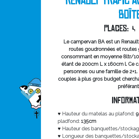
RENAULT TRAFIC A
BOÎT
Places:
Le campervan BA est un Renault T
routes goudronnées et routes g
consommant en moyenne 8ltr/100km
étant de 200cm L x 160cm l. Ce c
personnes ou une famille de 2+1. 
couples à plus gros budget chercha
préférant
Informati
♥ Hauteur du matelas au plafond:
pladfond:
135cm
♥ Hauteur des banquettes/stockag
♥ Longueur des banquettes/stock